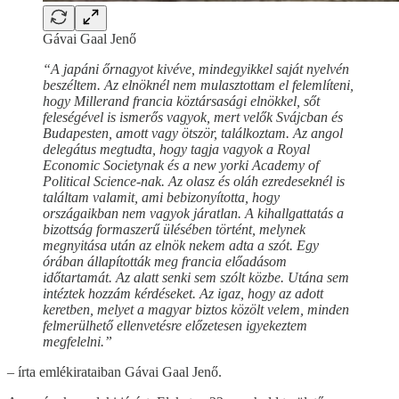
Gávai Gaal Jenő
“A japáni őrnagyot kivéve, mindegyikkel saját nyelvén
beszéltem. Az elnöknél nem mulasztottam el felemlíteni,
hogy Millerand francia köztársasági elnökkel, sőt
feleségével is ismerős vagyok, mert velők Svájcban és
Budapesten, amott vagy ötször, találkoztam. Az angol
delegátus megtudta, hogy tagja vagyok a Royal
Economic Societynak és a new yorki Academy of
Political Science-nak. Az olasz és oláh ezredeseknél is
találtam valamit, ami bebizonyította, hogy
országaikban nem vagyok járatlan. A kihallgattatás a
bizottság formaszerű ülésében történt, melynek
megnyitása után az elnök nekem adta a szót. Egy
órában állapították meg francia előadásom
időtartamát. Az alatt senki sem szólt közbe. Utána sem
intéztek hozzám kérdéseket. Az igaz, hogy az adott
keretben, melyet a magyar biztos közölt velem, minden
felmerülhető ellenvetésre előzetesen igyekeztem
megfelelni.”
– írta emlékirataiban Gávai Gaal Jenő.