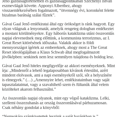
Jenő gazdaságtörténetben és gazdaságpolitikában Széchényi István
eszmevilágát követte. Apponyi Alberthez, ahogy
visszaemlékezésében fogalmazott, “ötvennégy évi, koronként felette
bizalmas barátság szálai fűztek”.
Gávai Gaal Jenő emlékiratai által egy örökséget is ránk hagyott. Egy
olyan világnak a lenyomatát, amelyik rengeteg dologban emlékeztet
a mostani körülményekre. Egy háborús kataklizma utáni összeomlás
napjai elevenednek meg előttünk, a kommunista terrorizmus, az I.
Great Reset kitörésének időszaka. Valakik akkor is földi
mennyországot ígértek az embereknek, ahogy most a The Great
Reset ideológiájában a Klaus Schwab által megfogalmazott
jövőképben: senkinek nem lesz semmilyen tulajdona és boldog lesz.
Gávai Gaal Jenő hiteles megfigyelője az akkori eseményeknek. Mint
írja: „Mindenről a lehető legalaposabban kívánok értesülni, azért
mindent elolvasok, ami a napi eseményekről szól, sőt a helyszínére
is elmegyek.” (…) „Amennyire lehet, emlékirataimban vagy saját
tapasztalataimat, vagy a szavahihető szem és fültanúk által velem
közölteket akarom felhasználni.”
Az összeomlás napjai olyanok, mint egy végső kataklizma. Lelki,
szellemi összezuhanás az ország összeomlásával párhuzamosan.
Csak néhány gondolat a könyvből:
“Nemsokára számkivetettek leszünk a saját hazánkban is.”