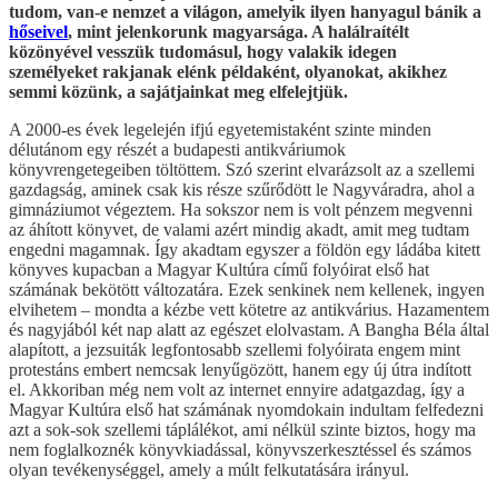
tudom, van-e nemzet a világon, amelyik ilyen hanyagul bánik a
hőseivel
, mint jelenkorunk magyarsága. A halálraítélt
közönyével vesszük tudomásul, hogy valakik idegen
személyeket rakjanak elénk példaként, olyanokat, akikhez
semmi közünk, a sajátjainkat meg elfelejtjük.
A 2000-es évek legelején ifjú egyetemistaként szinte minden
délutánom egy részét a budapesti antikváriumok
könyvrengetegeiben töltöttem. Szó szerint elvarázsolt az a szellemi
gazdagság, aminek csak kis része szűrődött le Nagyváradra, ahol a
gimnáziumot végeztem. Ha sokszor nem is volt pénzem megvenni
az áhított könyvet, de valami azért mindig akadt, amit meg tudtam
engedni magamnak. Így akadtam egyszer a földön egy ládába kitett
könyves kupacban a Magyar Kultúra című folyóirat első hat
számának bekötött változatára. Ezek senkinek nem kellenek, ingyen
elvihetem – mondta a kézbe vett kötetre az antikvárius. Hazamentem
és nagyjából két nap alatt az egészet elolvastam. A Bangha Béla által
alapított, a jezsuiták legfontosabb szellemi folyóirata engem mint
protestáns embert nemcsak lenyűgözött, hanem egy új útra indított
el. Akkoriban még nem volt az internet ennyire adatgazdag, így a
Magyar Kultúra első hat számának nyomdokain indultam felfedezni
azt a sok-sok szellemi táplálékot, ami nélkül szinte biztos, hogy ma
nem foglalkoznék könyvkiadással, könyvszerkesztéssel és számos
olyan tevékenységgel, amely a múlt felkutatására irányul.