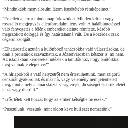
“Mindinkább megvalósulni látom legsötétebb rémképeimet.”
“Emellett a terror mindennap fokozódott. Minden kritika vagy
rosszalló megjegyzés ellenforradalmi tény volt. A halálbüntetéssel
való fenyegetés a félénk embereket eleinte rémítette, később
megszokott dologgá és így hatástalanná vált. De a közérdek csak
cégérül szolgált.”
“Elhatározták azután a különböző tanácsokba való választásokat, de
csak a proletárok szavazhattak, a Józsefvárosban kétszer is, mi nem.
Az iskolákban kérdéseket intéztek a tanulókhoz, hogy tanítóikkal
meg vannak-e elégedve?”
“A hírlapokból a való helyzetről nem értesülhettünk, mert szigorú
cenzúrát gyakoroltak és más hír, vagy vélemény nem jelenhetett
meg, mint amely a tanácsköztársaság erejét, dicsőségét és örök életét
jelzi, vagy dicsőíti.”
“Erős lélek kell hozzá, hogy az ember kétségbe ne essék.”
“Pusztulunk, veszünk, mint oldott kéve hull szét nemzetünk”