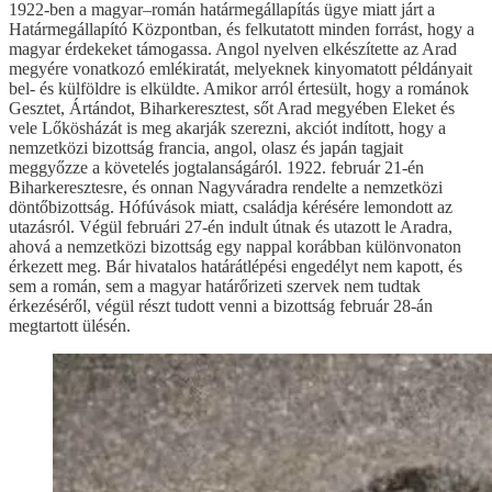
1922-ben a magyar–román határmegállapítás ügye miatt járt a
Határmegállapító Központban, és felkutatott minden forrást, hogy a
magyar érdekeket támogassa. Angol nyelven elkészítette az Arad
megyére vonatkozó emlékiratát, melyeknek kinyomatott példányait
bel- és külföldre is elküldte. Amikor arról értesült, hogy a románok
Gesztet, Ártándot, Biharkeresztest, sőt Arad megyében Eleket és
vele Lőkösházát is meg akarják szerezni, akciót indított, hogy a
nemzetközi bizottság francia, angol, olasz és japán tagjait
meggyőzze a követelés jogtalanságáról. 1922. február 21-én
Biharkeresztesre, és onnan Nagyváradra rendelte a nemzetközi
döntőbizottság. Hófúvások miatt, családja kérésére lemondott az
utazásról. Végül februári 27-én indult útnak és utazott le Aradra,
ahová a nemzetközi bizottság egy nappal korábban különvonaton
érkezett meg. Bár hivatalos határátlépési engedélyt nem kapott, és
sem a román, sem a magyar határőrizeti szervek nem tudtak
érkezéséről, végül részt tudott venni a bizottság február 28-án
megtartott ülésén.