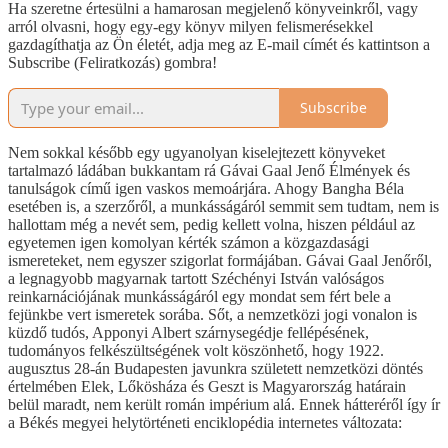
Ha szeretne értesülni a hamarosan megjelenő könyveinkről, vagy
arról olvasni, hogy egy-egy könyv milyen felismerésekkel
gazdagíthatja az Ön életét, adja meg az E-mail címét és kattintson a
Subscribe (Feliratkozás) gombra!
Subscribe
Nem sokkal később egy ugyanolyan kiselejtezett könyveket
tartalmazó ládában bukkantam rá Gávai Gaal Jenő Élmények és
tanulságok című igen vaskos memoárjára. Ahogy Bangha Béla
esetében is, a szerzőről, a munkásságáról semmit sem tudtam, nem is
hallottam még a nevét sem, pedig kellett volna, hiszen például az
egyetemen igen komolyan kérték számon a közgazdasági
ismereteket, nem egyszer szigorlat formájában. Gávai Gaal Jenőről,
a legnagyobb magyarnak tartott Széchényi István valóságos
reinkarnációjának munkásságáról egy mondat sem fért bele a
fejünkbe vert ismeretek sorába. Sőt, a nemzetközi jogi vonalon is
küzdő tudós, Apponyi Albert szárnysegédje fellépésének,
tudományos felkészültségének volt köszönhető, hogy 1922.
augusztus 28-án Budapesten javunkra született nemzetközi döntés
értelmében Elek, Lőkösháza és Geszt is Magyarország határain
belül maradt, nem került román impérium alá. Ennek hátteréről így ír
a Békés megyei helytörténeti enciklopédia internetes változata: