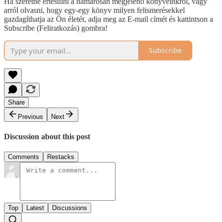
Ha szeretne értesülni a hamarosan megjelenő könyveinkről, vagy
arról olvasni, hogy egy-egy könyv milyen felismerésekkel
gazdagíthatja az Ön életét, adja meg az E-mail címét és kattintson a
Subscribe (Feliratkozás) gombra!
Subscribe
Share
Previous
Next
Discussion about this post
Comments
Restacks
Top
Latest
Discussions