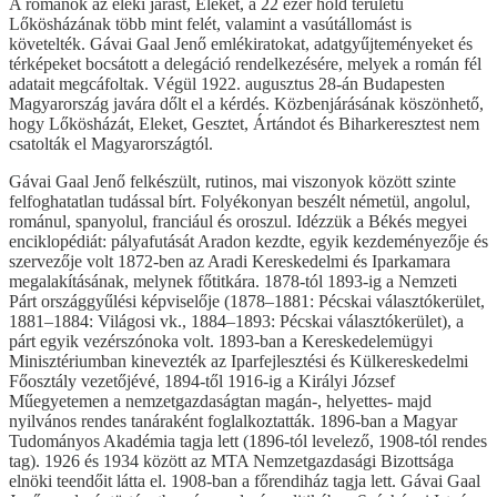
A románok az eleki járást, Eleket, a 22 ezer hold területű
Lőkösházának több mint felét, valamint a vasútállomást is
követelték. Gávai Gaal Jenő emlékiratokat, adatgyűjteményeket és
térképeket bocsátott a delegáció rendelkezésére, melyek a román fél
adatait megcáfoltak. Végül 1922. augusztus 28-án Budapesten
Magyarország javára dőlt el a kérdés. Közbenjárásának köszönhető,
hogy Lőkösházát, Eleket, Gesztet, Ártándot és Biharkeresztest nem
csatolták el Magyarországtól.
Gávai Gaal Jenő felkészült, rutinos, mai viszonyok között szinte
felfoghatatlan tudással bírt. Folyékonyan beszélt németül, angolul,
románul, spanyolul, franciául és oroszul. Idézzük a Békés megyei
enciklopédiát: pályafutását Aradon kezdte, egyik kezdeményezője és
szervezője volt 1872-ben az Aradi Kereskedelmi és Iparkamara
megalakításának, melynek főtitkára. 1878-tól 1893-ig a Nemzeti
Párt országgyűlési képviselője (1878–1881: Pécskai választókerület,
1881–1884: Világosi vk., 1884–1893: Pécskai választókerület), a
párt egyik vezérszónoka volt. 1893-ban a Kereskedelemügyi
Minisztériumban kinevezték az Iparfejlesztési és Külkereskedelmi
Főosztály vezetőjévé, 1894-től 1916-ig a Királyi József
Műegyetemen a nemzetgazdaságtan magán-, helyettes- majd
nyilvános rendes tanáraként foglalkoztatták. 1896-ban a Magyar
Tudományos Akadémia tagja lett (1896-tól levelező, 1908-tól rendes
tag). 1926 és 1934 között az MTA Nemzetgazdasági Bizottsága
elnöki teendőit látta el. 1908-ban a főrendiház tagja lett. Gávai Gaal