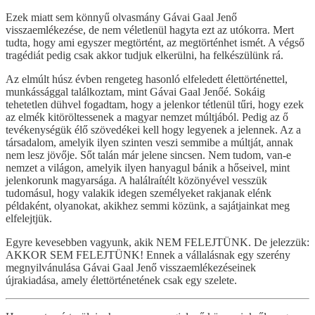
Ezek miatt sem könnyű olvasmány Gávai Gaal Jenő
visszaemlékezése, de nem véletlenül hagyta ezt az utókorra. Mert
tudta, hogy ami egyszer megtörtént, az megtörténhet ismét. A végső
tragédiát pedig csak akkor tudjuk elkerülni, ha felkészülünk rá.
Az elmúlt húsz évben rengeteg hasonló elfeledett élettörténettel,
munkássággal találkoztam, mint Gávai Gaal Jenőé. Sokáig
tehetetlen dühvel fogadtam, hogy a jelenkor tétlenül tűri, hogy ezek
az elmék kitöröltessenek a magyar nemzet múltjából. Pedig az ő
tevékenységük élő szövedékei kell hogy legyenek a jelennek. Az a
társadalom, amelyik ilyen szinten veszi semmibe a múltját, annak
nem lesz jövője. Sőt talán már jelene sincsen. Nem tudom, van-e
nemzet a világon, amelyik ilyen hanyagul bánik a hőseivel, mint
jelenkorunk magyarsága. A halálraítélt közönyével vesszük
tudomásul, hogy valakik idegen személyeket rakjanak elénk
példaként, olyanokat, akikhez semmi közünk, a sajátjainkat meg
elfelejtjük.
Egyre kevesebben vagyunk, akik NEM FELEJTÜNK. De jelezzük:
AKKOR SEM FELEJTÜNK! Ennek a vállalásnak egy szerény
megnyilvánulása Gávai Gaal Jenő visszaemlékezéseinek
újrakiadása, amely élettörténetének csak egy szelete.