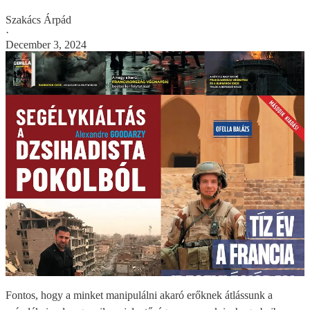
Szakács Árpád
·
December 3, 2024
Fontos, hogy a minket manipulálni akaró erőknek átlássunk a