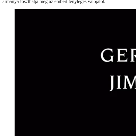
ármánya foszthatja meg az embert tényleges valójától.