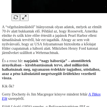
A “végelszámolásból” hiányoznak olyan adatok, melyek az elmúlt
70 év alatt bukkantak elő. Például az, hogy Roosevelt, Amerika
elnöke és szűk köre előre értesült a japánok Pearl Harbor elleni
támadásának tervéről, bár ezt tagadták. Ahogy az sem volt
nyilvánvaló, hogy az USA folyamatosan biztosította a kőolajat
Hitler csapatainak a háború alatt. Miközben Henry Ford katonai
járműveket szállított a Wehrmachtnak.
És a rossz hír:
napjaink “nagy háborúja” – atomtöltetek
árnyékában – kirobbantásának terve, ahol milliárdok
halhatnának meg, ugyanazon érdekkör tagjaihoz, utódaihoz,
azaz a pénz kábulatától megrészegült őrültekhez vezethető
vissza.
Kik ők?
Gerry Docherty és Jim Macgregor könyve mindent feltár
A Titkos
Elit
szerepéről.
Földi László (1956) ezredes, a Belügyminisztérium III/I-es