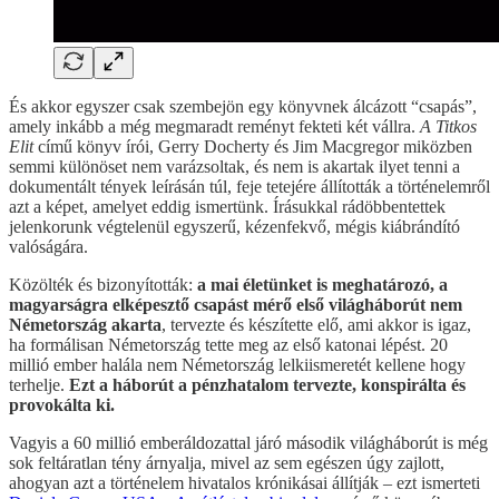
És akkor egyszer csak szembejön egy könyvnek álcázott “csapás”,
amely inkább a még megmaradt reményt fekteti két vállra.
A Titkos
Elit
című könyv írói, Gerry Docherty és Jim Macgregor miközben
semmi különöset nem varázsoltak, és nem is akartak ilyet tenni a
dokumentált tények leírásán túl, feje tetejére állították a történelemről
azt a képet, amelyet eddig ismertünk. Írásukkal rádöbbentettek
jelenkorunk végtelenül egyszerű, kézenfekvő, mégis kiábrándító
valóságára.
Közölték és bizonyították:
a mai életünket is meghatározó, a
magyarságra elképesztő csapást mérő első világháborút nem
Németország akarta
, tervezte és készítette elő, ami akkor is igaz,
ha formálisan Németország tette meg az első katonai lépést. 20
millió ember halála nem Németország lelkiismeretét kellene hogy
terhelje.
Ezt a háborút a pénzhatalom tervezte, konspirálta és
provokálta ki.
Vagyis a 60 millió emberáldozattal járó második világháborút is még
sok feltáratlan tény árnyalja, mivel az sem egészen úgy zajlott,
ahogyan azt a történelem hivatalos krónikásai állítják – ezt ismerteti