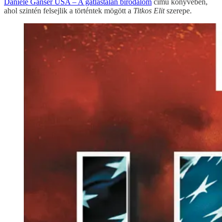
Daniele Ganser USA – A gátlástalan birodalom
című könyvében,
ahol szintén felsejlik a történtek mögött a
Titkos Elit
szerepe.