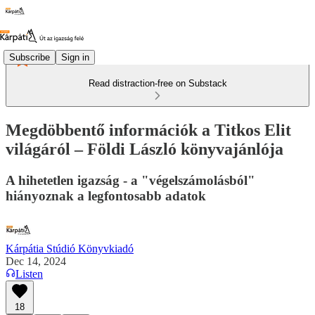
Subscribe
Sign in
Read distraction-free on Substack
Megdöbbentő információk a Titkos Elit
világáról – Földi László könyvajánlója
A hihetetlen igazság - a "végelszámolásból"
hiányoznak a legfontosabb adatok
Kárpátia Stúdió Könyvkiadó
Dec 14, 2024
Listen
18