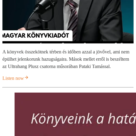
A könyvek összekötnek térben és időben azzal a jövővel, ami nem
épülhet jelenkorunk hazugságaira. Mások mellet erről is beszéltem
az Ultrahang Plusz csatorna műsorában Pataki Tamással.
Listen now