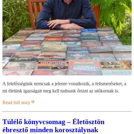
A felelősségünk nemcsak a jelenre vonatkozik, a felismeréseket, a
mi életünk igazságait meg kell tudnunk őrizni az utókornak is.
Read full story
Túlélő könyvcsomag – Életösztön
ébresztő minden korosztálynak