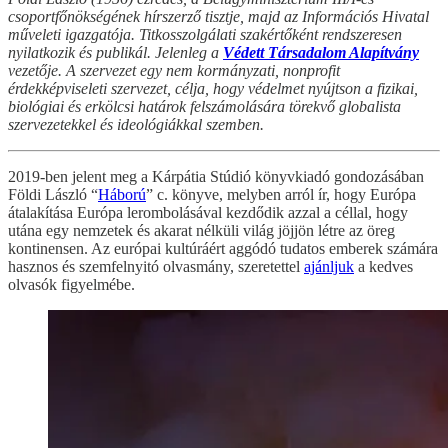
csoportfőnökségének hírszerző tisztje, majd az Információs Hivatal
műveleti igazgatója. Titkosszolgálati szakértőként rendszeresen
nyilatkozik és publikál. Jelenleg a
Védett Társadalom Alapítvány
vezetője. A szervezet egy nem kormányzati, nonprofit
érdekképviseleti szervezet, célja, hogy védelmet nyújtson a fizikai,
biológiai és erkölcsi határok felszámolására törekvő globalista
szervezetekkel és ideológiákkal szemben.
2019-ben jelent meg a Kárpátia Stúdió könyvkiadó gondozásában
Földi László “
Háború
” c. könyve, melyben arról ír, hogy Európa
átalakítása Európa lerombolásával kezdődik azzal a céllal, hogy
utána egy nemzetek és akarat nélküli világ jöjjön létre az öreg
kontinensen. Az európai kultúráért aggódó tudatos emberek számára
hasznos és szemfelnyitó olvasmány, szeretettel
ajánljuk
a kedves
olvasók figyelmébe.