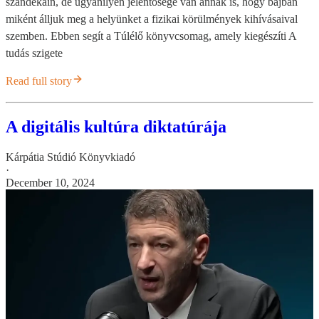
szándékain, de ugyanilyen jelentősége van annak is, hogy bajban
miként álljuk meg a helyünket a fizikai körülmények kihívásaival
szemben. Ebben segít a Túlélő könyvcsomag, amely kiegészíti A
tudás szigete
Read full story
A digitális kultúra diktatúrája
Kárpátia Stúdió Könyvkiadó
·
December 10, 2024