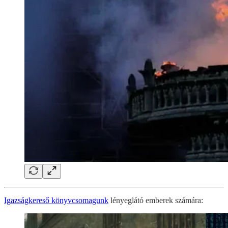
Igazságkereső könyvcsomagunk
lényeglátó emberek számára: