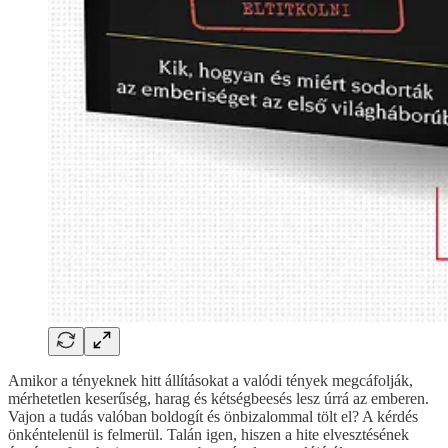
Amikor a tényeknek hitt állításokat a valódi tények megcáfolják,
mérhetetlen keserűség, harag és kétségbeesés lesz úrrá az emberen.
Vajon a tudás valóban boldogít és önbizalommal tölt el? A kérdés
önkéntelenül is felmerül. Talán igen, hiszen a hite elvesztésének